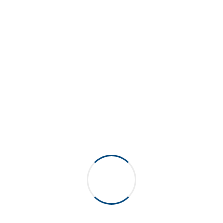
Cosmo Nervurée
Novactive 28
28 PCO – Novaqua 1810