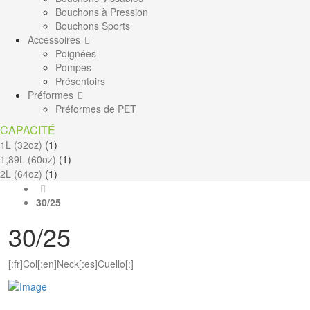
Bouchons à Pression
Bouchons Sports
Accessoires
Poignées
Pompes
Présentoirs
Préformes
Préformes de PET
CAPACITÉ
1L (32oz)
(1)
1,89L (60oz)
(1)
2L (64oz)
(1)
30/25
30/25
[:fr]Col[:en]Neck[:es]Cuello[:]