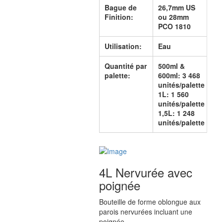
Bague de
26,7mm US
Finition:
ou 28mm
PCO 1810
Utilisation:
Eau
Quantité par
500ml &
palette:
600ml: 3 468
unités/palette
1L: 1 560
unités/palette
1,5L: 1 248
unités/palette
4L Nervurée avec
poignée
Bouteille de forme oblongue aux
parois nervurées incluant une
poignée.