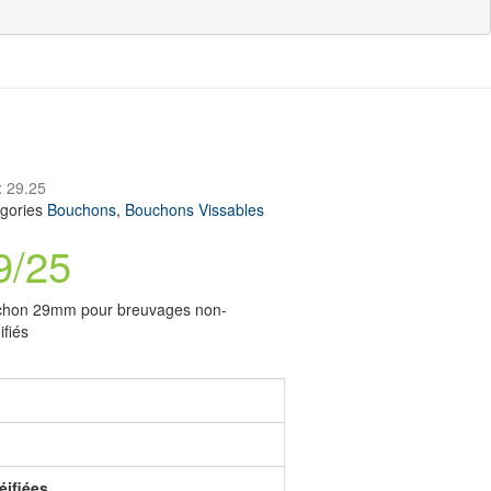
:
29.25
gories
Bouchons
,
Bouchons Vissables
9/25
hon 29mm pour breuvages non-
ifiés
ifiées