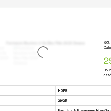
SKU
Caté
2
Bouc
gazé
HDPE
29/25
Eau, Jus & Breuvages Non-Gazé