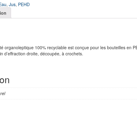
Eau
,
Jus
,
PEHD
ion
é organoleptique 100% recyclable est conçue pour les bouteilles en P
n d’effraction droite, découpée, à crochets.
ion
rel