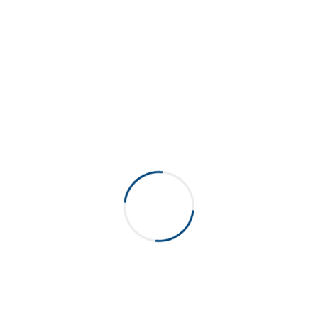
1L (32oz), 1,89L (60oz), 2L (64oz)
Capacité
Blanc, Naturel
Couleurs
Vous pourriez aussi aimer...
Petite bouteille 1 L avec poignée moulée