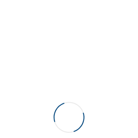
Novaqua 55 court
Novaqua 55 sans doublure
No Spill 505