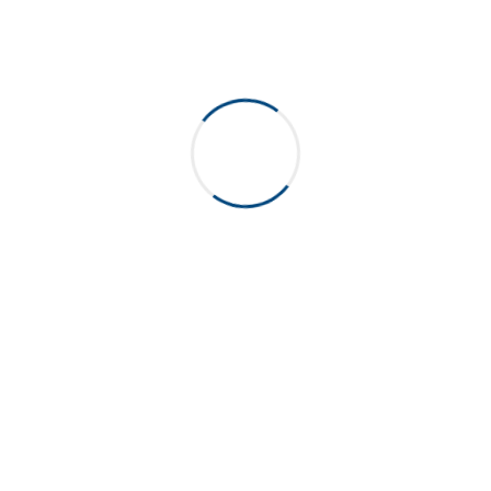
l’installer sur la plupart des refroidisseurs d’eau sans aucune
fuite ou éclaboussure. Sa doublure en silicone assure que le
capuchon est bien ajusté au goulot de la bouteille. Il est
muni d’une bande témoin déchirable et d’un autocollant à
usage unique. Sa jupe plus courte utilise moins de plastique
et est donc plus écologique.
Bleu Foncé, Naturel
Couleurs
Vous pourriez aussi aimer...