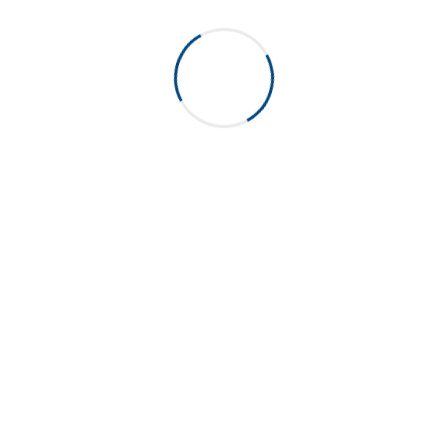
Novaqua 38
38 SWTE
48/41
FILTER