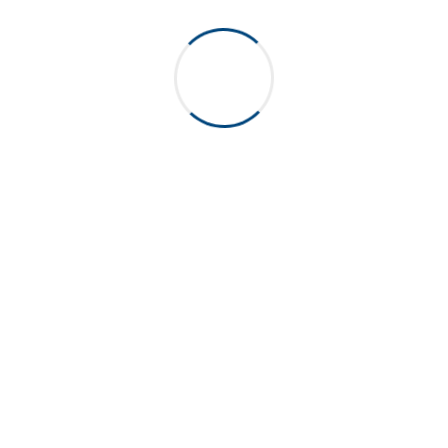
Novaqua 38
4L Nouvelle Génération
48/41
FILTER