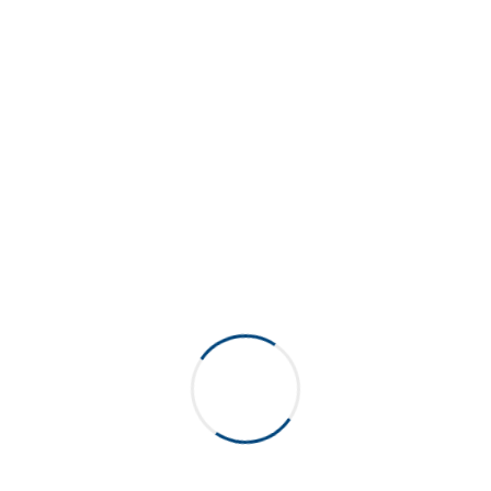
Cette bouteille de poly téréphtalate d’éthylène
organoleptique 100% recyclable est ultralégère. Ses parois
minces utilisent moins de polymère et moins d’énergie lors
de la production. De plus les nervures facilitent le recyclage.
Elle est conçue pour le remplissage à froid.
500ml (16oz), 600ml (20 oz), 1L
Capacité
(32oz), 1,5L (50oz)
26,7mm US, 28mm PCO 1810
Col
Vous pourriez aussi aimer...