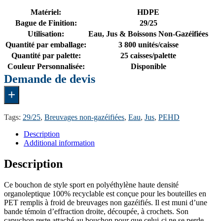
Matériel:
HDPE
Bague de Finition:
29/25
Utilisation:
Eau, Jus & Boissons Non-Gazéifiées
Quantité par emballage:
3 800 unités/caisse
Quantité par palette:
25 caisses/palette
Couleur Personnalisée:
Disponible
Demande de devis
+
Tags:
29/25
,
Breuvages non-gazéifiées
,
Eau
,
Jus
,
PEHD
Description
Additional information
Description
Ce bouchon de style sport en polyéthylène haute densité
organoleptique 100% recyclable est conçue pour les bouteilles en
PET remplis à froid de breuvages non gazéifiés. Il est muni d’une
bande témoin d’effraction droite, découpée, à crochets. Son
capuchon reste attaché au bouchon pour que celui-ci ne se perde